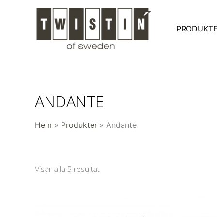
Hoppa
till
PRODUKT
innehåll
ANDANTE
Hem
Produkter
Andante
Visar alla 5 resultat