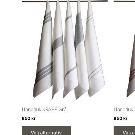
Handduk KRÄPP Grå
Handduk
850
kr
850
kr
Den
Välj alternativ
Välj 
här