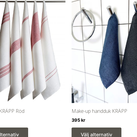
 KRÄPP Röd
Make-up handduk KRÄPP
395
kr
Den
Den
alternativ
Välj alternativ
här
här