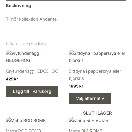
Beskrivning
Tillhör kollektion Andante.
Relaterade produkter
Grytunderlägg HEDGEHOG
Sittdyna i pappersrya eller
björkris
425
kr
1695
kr
Lägg till i varukorg
Den
Välj alternativ
här
produkten
SLUT I LAGER
har
flera
varianter.
Matta RÖD ROMB
Matta BLÅ ROMB