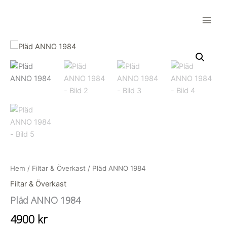
Hoppa
till
Main
innehåll
Men
Hem
/
Filtar & Överkast
/ Pläd ANNO 1984
Filtar & Överkast
Pläd ANNO 1984
4900
kr