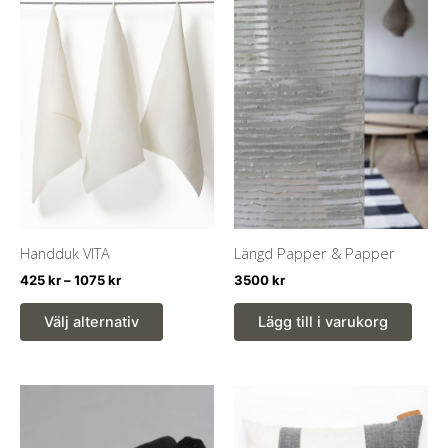
Handduk VITA
Längd Papper & Papper
Prisintervall:
425
kr
–
1075
kr
3500
kr
425 kr
Den
till
Välj alternativ
Lägg till i varukorg
här
1075 kr
produkten
har
flera
varianter.