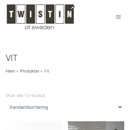
Hoppa
till
innehåll
Main
Men
VIT
Hem
Produkter
Vit
Visar alla 10 resultat