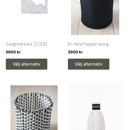
kan
väljas
på
produktsi
Sängöverkast CLOUD
En Äkta Papperskorg
5900
kr
2900
kr
Den
Den
Välj alternativ
Välj alternativ
här
här
produkten
produkten
har
har
flera
flera
varianter.
varianter.
De
De
olika
olika
alternativen
alternativ
kan
kan
väljas
väljas