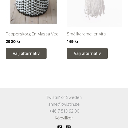
på
på
produktsidan
produktsi
Papperskorg En Massa Ved
Smällkarameller Vita
2900
kr
149
kr
Den
Den
Välj alternativ
Välj alternativ
här
här
produkten
produkten
har
har
flera
flera
varianter.
varianter.
De
De
Twistin' of Sweden
olika
olika
anne@twistin.se
alternativen
alternativ
+46 7 513 92 30
kan
kan
Köpvillkor
väljas
väljas
på
på