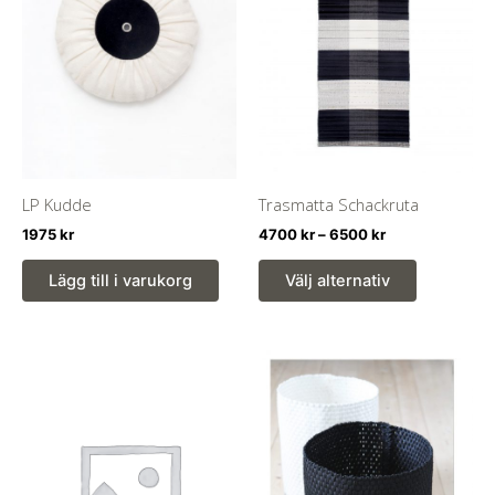
alternativen
kan
väljas
på
produktsidan
LP Kudde
Trasmatta Schackruta
Prisintervall:
1975
kr
4700
kr
–
6500
kr
4700 kr
Den
till
Lägg till i varukorg
Välj alternativ
här
6500 kr
produkten
har
flera
varianter.
De
olika
alternativ