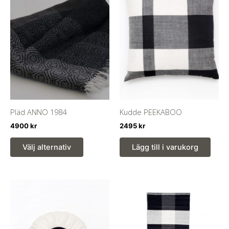
De
olika
alternativen
kan
väljas
på
produktsidan
Pläd ANNO 1984
Kudde PEEKABOO
4900
kr
2495
kr
Den
Välj alternativ
Lägg till i varukorg
här
produkten
har
flera
varianter.
De
olika