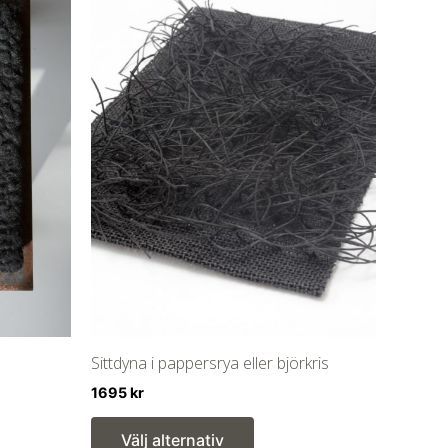
Sittdyna i pappersrya eller björkris
1695
kr
Den
Välj alternativ
här