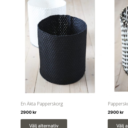
En Äkta Papperskorg
Pappersk
2900
kr
2900
kr
Den
Välj alternativ
Välj 
här