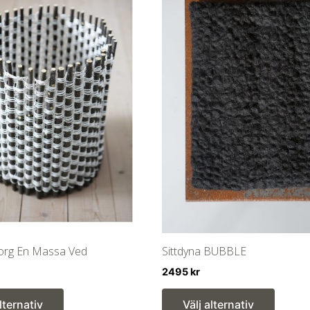
org En Massa Ved
Sittdyna BUBBLE
2495
kr
Den
Den
alternativ
Välj alternativ
här
här